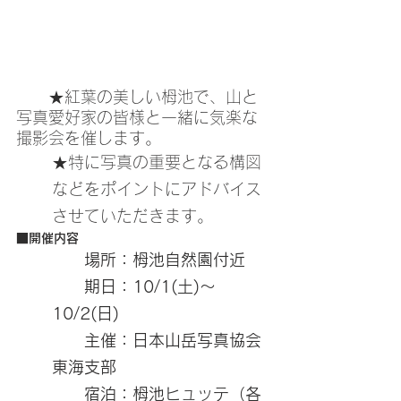
　　★紅葉の美しい栂池で、山と
写真愛好家の皆様と一緒に気楽な
撮影会を催します。
★特に写真の重要となる構図
などをポイントにアドバイス
させていただきます。
■開催内容
　　場所：栂池自然園付近
　　期日：10/1(土)～
10/2(日)
　　主催：日本山岳写真協会
東海支部
　　宿泊：栂池ヒュッテ（各