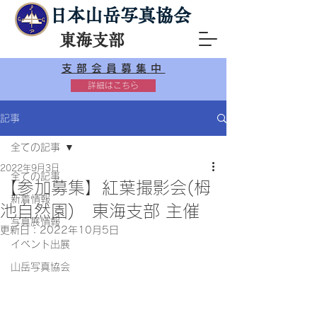
日本山岳写真協会
東海支部
支部会員募集中
詳細はこちら
記事
全ての記事
2022年9月3日
全ての記事
【参加募集】紅葉撮影会(栂
新着情報
池自然園) 東海支部 主催
写真展情報
更新日：
2022年10月5日
イベント出展
山岳写真協会