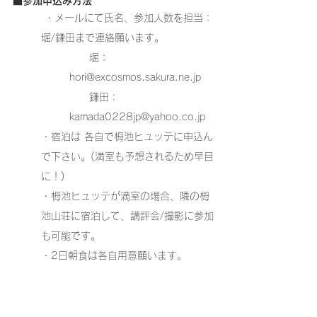
■参加申込み方法
 ・メールにて氏名、参加人数を担当：
堀/鎌田まで連絡願います。
　　堀：
hori@excosmos.sakura.ne.jp
　　鎌田：
kamada0228jp@yahoo.co.jp
・宿泊は 各自で栂池ヒュッテに申込ん
で下さい。(満室も予想されるため早目
に！)
・栂池ヒュッテが満室の場合、隣の栂
池山荘に宿泊して、講評会/撮影に参加
も可能です。
・2日朝食は各自用意願います。