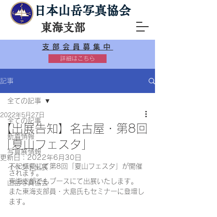
日本山岳写真協会
東海支部
支部会員募集中
詳細はこちら
記事
全ての記事
2022年5月27日
全ての記事
【出展告知】名古屋・第8回
新着情報
「夏山フェスタ」
写真展情報
更新日：
2022年6月30日
下記概要にて第8回「夏山フェスタ」が開催
イベント出展
されます。
東海支部でもブースにて出展いたします。
山岳写真協会
また東海支部員・大島氏もセミナーに登壇し
ます。