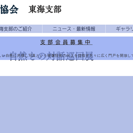
協会
東海支部
海支部のご紹介
ニュース・最新情報
ギャラ
支部会員募集中
-山・自然との対話巡回展
しい自然に共感し写真という映像技術の向上を目指す方々に広く門戸を開放