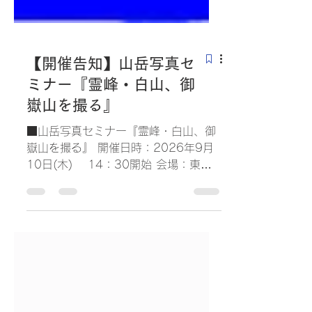
【開催告知】山岳写真セ
ミナー『霊峰・白山、御
嶽山を撮る』
■山岳写真セミナー『霊峰・白山、御
嶽山を撮る』 開催日時：2026年9月
10日(木) 14：30開始 会場：東京
都美術館・講堂 入場料：無料 講師：
佐藤孝也（白山担当）、堀秀夫（御嶽
山担当） 日本山岳写真協会展にて、山
岳写真セミナーを開催いたします。 講
師は同協会 東海支部・佐藤支部長、堀
会員が担当いたします。