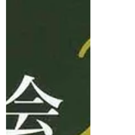
30 会場：東京都美術館・2階第1展示
室 入場料：無料 9月9日 13：00
開場 最終日9月17日 〜14：00ま
で